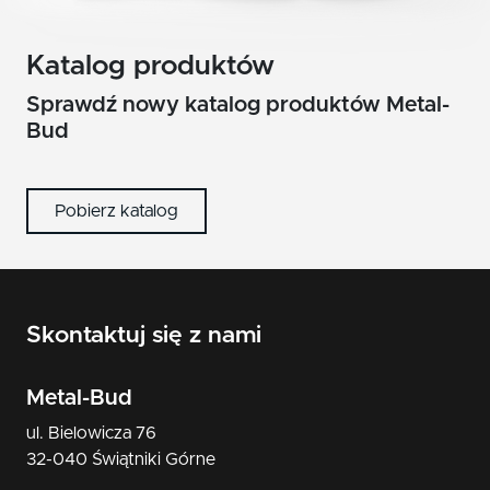
nikiel/satyna
patyna
Katalog produktów
Sprawdź nowy katalog produktów Metal-
czarny
Bud
Pobierz katalog
Skontaktuj się z nami
Metal-Bud
ul. Bielowicza 76
32-040 Świątniki Górne