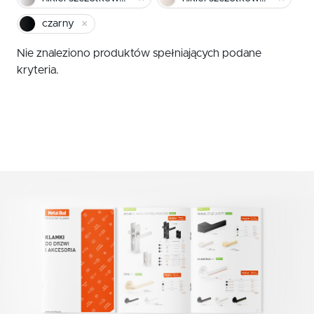
czerwony
Klamki zewnętrzne
czarny
żółty
Gałki
Nie znaleziono produktów spełniających podane
Antaby
zielony
kryteria.
Wkładki do zamków
biały
Akcesoria do drzwi
beż
brąz
grafit
chrom szczotkowany mat
nikiel szczotkowany
nikiel szczotkowany mat