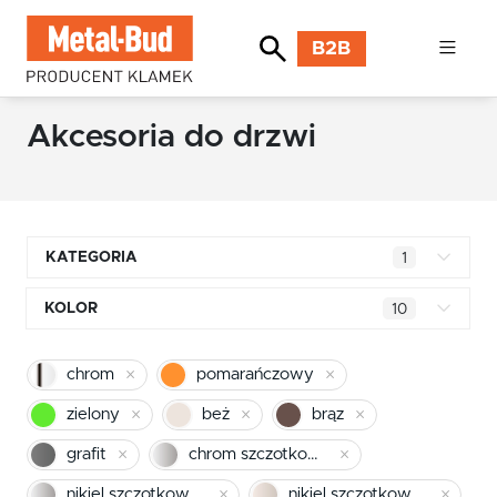
B2B
Akcesoria do drzwi
KATEGORIA
1
Klamki kwadratowe
KOLOR
10
Klamki okrągłe
mosiądz błyszczący
chrom
pomarańczowy
Klamki INOX stal nierdzewna
chrom
zielony
beż
brąz
Klamki premium
pomarańczowy
grafit
chrom szczotkowany mat
Klamki z długim szyldem
nikiel szczotkowany
nikiel szczotkowany mat