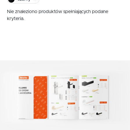
czerwony
Klamki zewnętrzne
Nie znaleziono produktów spełniających podane
żółty
Gałki
kryteria.
Antaby
zielony
Wkładki do zamków
biały
Akcesoria do drzwi
beż
brąz
grafit
chrom szczotkowany mat
nikiel szczotkowany
nikiel szczotkowany mat