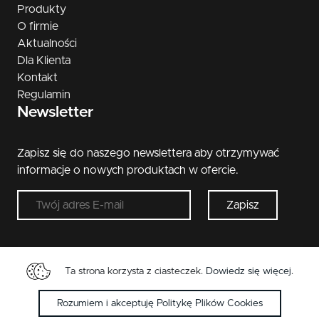
Produkty
O firmie
Aktualności
Dla Klienta
Kontakt
Regulamin
Newsletter
Zapisz się do naszego newslettera aby otrzymywać
informacje o nowych produktach w ofercie.
Zapisz
Ta strona korzysta z ciasteczek.
Dowiedz się więcej
.
Copyright © 2026 Metal-Bud. Wszelkie przwa
zastrzeżone.
Rozumiem i akceptuję Politykę Plików Cookies