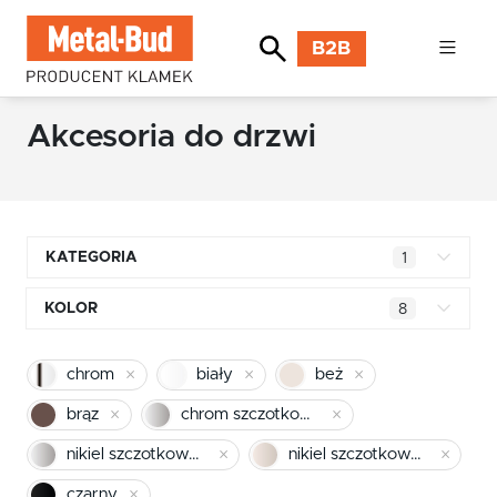
B2B
Akcesoria do drzwi
KATEGORIA
1
Klamki kwadratowe
KOLOR
8
Klamki okrągłe
mosiądz błyszczący
chrom
biały
beż
Klamki INOX stal nierdzewna
chrom
brąz
chrom szczotkowany mat
Klamki premium
pomarańczowy
nikiel szczotkowany
nikiel szczotkowany mat
Klamki z długim szyldem
czarny