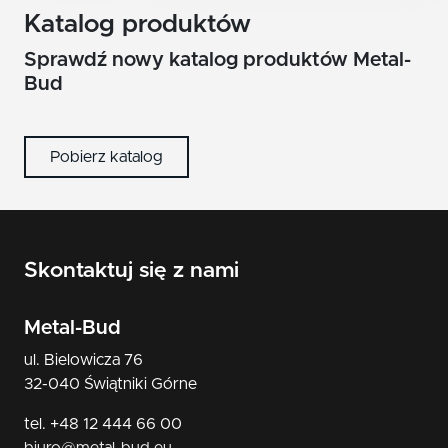
nikiel/satyna
Katalog produktów
patyna
Sprawdź nowy katalog produktów Metal-
Bud
czarny
Pobierz katalog
Skontaktuj się z nami
Metal-Bud
ul. Bielowicza 76
32-040 Świątniki Górne
tel. +48 12 444 66 00