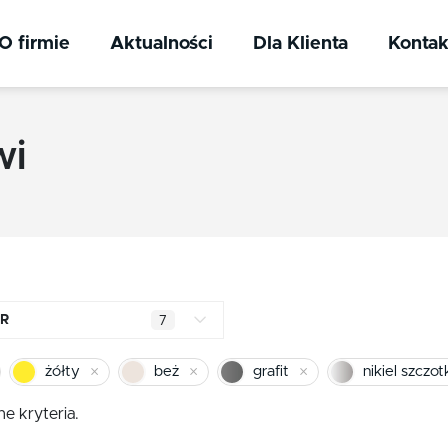
O firmie
Aktualności
Dla Klienta
Kontak
wi
R
7
mosiądz błyszczący
żółty
beż
grafit
chrom
e kryteria.