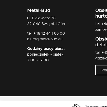
Metal-Bud
Obsł
hurt
ul. Bielowicza 76
32-040 Świątniki Górne
tel. +
zamow
tel. +48 12 444 66 00
Obsł
biuro@metal-bud.eu
deta
Godziny pracy biura:
tel. +
poniedziałek - piątek
gdzie
7:00 - 17:00
Pe
Ta strona korz