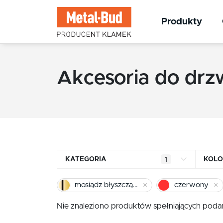
Produkty
Akcesoria do drz
KATEGORIA
KOLO
1
Klamki kwadratowe
mosiądz błyszczący
czerwony
Klamki okrągłe
Nie znaleziono produktów spełniających podan
Klamki INOX stal nierdzewna