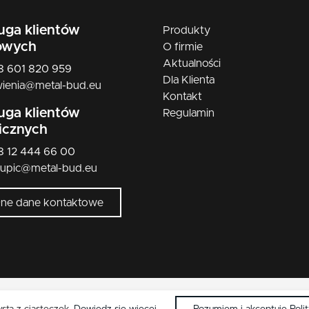
nikiel szczotkowany mat
uga klientów
Produkty
nikiel/satyna
owych
O firmie
Aktualności
patyna
48 601 820 959
Dla Klienta
ienia@metal-bud.eu
czarny
Kontakt
uga klientów
Regulamin
licznych
48 12 444 66 00
kupic@metal-bud.eu
łne dane kontaktowe
Copyright © 2026 Metal-Bud. Wszelkie przwa zastrzeżone.
ysta z ciasteczek.
Dowiedz się więcej
.
Rozumiem i akceptuję Poli