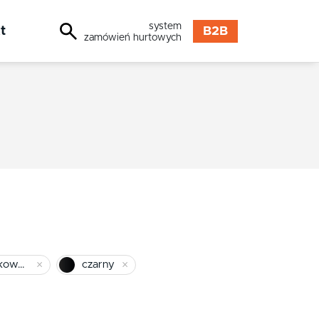
system
t
B2B
zamówień hurtowych
nikiel szczotkowany
czarny