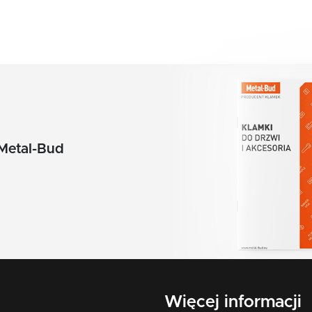
pomarańczowy
czerwony
żółty
zielony
biały
Metal-Bud
beż
brąz
grafit
chrom szczotkowany mat
nikiel szczotkowany
Więcej informacji