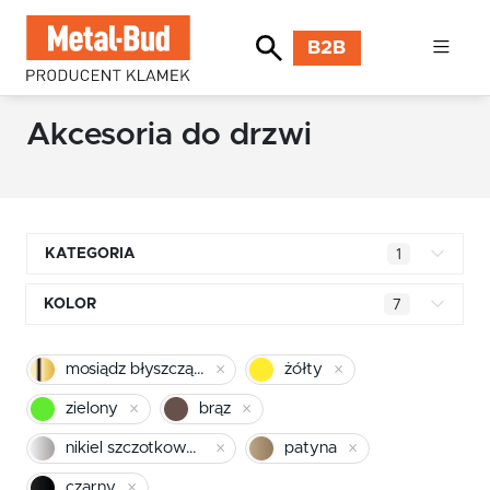
B2B
Akcesoria do drzwi
KATEGORIA
1
Klamki kwadratowe
KOLOR
7
Klamki okrągłe
mosiądz błyszczący
mosiądz błyszczący
żółty
Klamki INOX stal nierdzewna
chrom
zielony
brąz
Klamki premium
pomarańczowy
nikiel szczotkowany
patyna
Klamki z długim szyldem
czarny