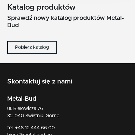
nikiel/satyna
Katalog produktów
patyna
Sprawdź nowy katalog produktów Metal-
Bud
czarny
Pobierz katalog
Skontaktuj się z nami
Metal-Bud
ul. Bielowicza 76
32-040 Świątniki Górne
tel. +48 12 444 66 00