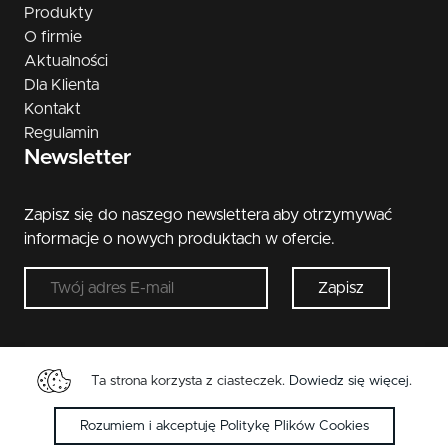
Produkty
O firmie
Aktualności
Dla Klienta
Kontakt
Regulamin
Newsletter
Zapisz się do naszego newslettera aby otrzymywać
informacje o nowych produktach w ofercie.
Zapisz
Ta strona korzysta z ciasteczek.
Dowiedz się więcej
.
Copyright © 2026 Metal-Bud. Wszelkie przwa
zastrzeżone.
Rozumiem i akceptuję Politykę Plików Cookies