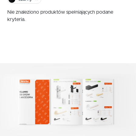
czerwony
Klamki zewnętrzne
Nie znaleziono produktów spełniających podane
żółty
Gałki
kryteria.
Antaby
zielony
Wkładki do zamków
biały
Akcesoria do drzwi
beż
brąz
grafit
chrom szczotkowany mat
nikiel szczotkowany
nikiel szczotkowany mat