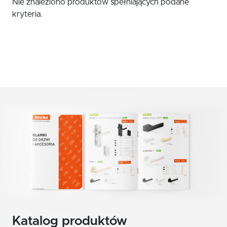
Nie znaleziono produktów spełniających podane
czerwony
Klamki zewnętrzne
kryteria.
żółty
Gałki
Antaby
zielony
Wkładki do zamków
biały
Akcesoria do drzwi
beż
brąz
grafit
chrom szczotkowany mat
nikiel szczotkowany
nikiel szczotkowany mat
Katalog produktów