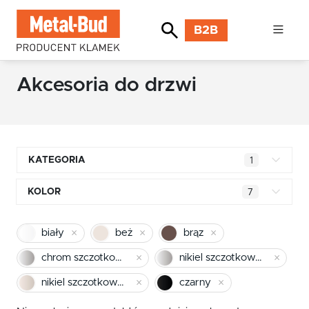
B2B
Akcesoria do drzwi
KATEGORIA
1
Klamki kwadratowe
KOLOR
7
Klamki okrągłe
mosiądz błyszczący
biały
beż
brąz
Klamki INOX stal nierdzewna
chrom
chrom szczotkowany mat
nikiel szczotkowany
Klamki premium
pomarańczowy
nikiel szczotkowany mat
czarny
Klamki z długim szyldem