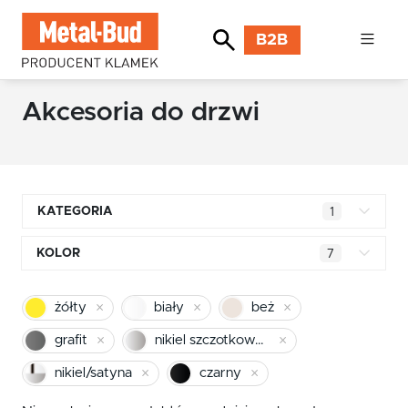
B2B
Akcesoria do drzwi
KATEGORIA
1
Klamki kwadratowe
KOLOR
7
Klamki okrągłe
mosiądz błyszczący
żółty
biały
beż
Klamki INOX stal nierdzewna
chrom
grafit
nikiel szczotkowany
Klamki premium
pomarańczowy
nikiel/satyna
czarny
Klamki z długim szyldem