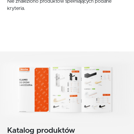
Nie znaleziono produktów spełniających podane
czerwony
Klamki zewnętrzne
kryteria.
żółty
Gałki
Antaby
zielony
Wkładki do zamków
biały
Akcesoria do drzwi
beż
brąz
grafit
chrom szczotkowany mat
nikiel szczotkowany
nikiel szczotkowany mat
Katalog produktów