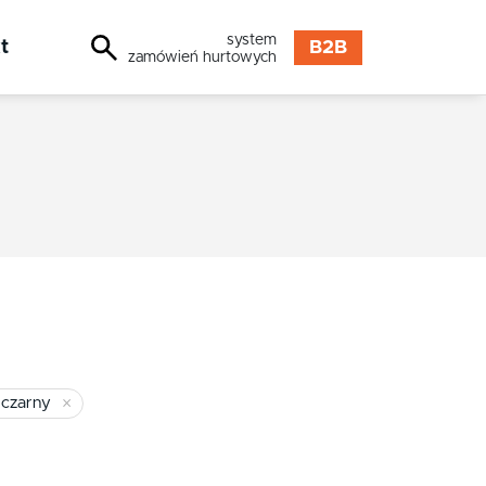
system
t
B2B
zamówień hurtowych
czarny