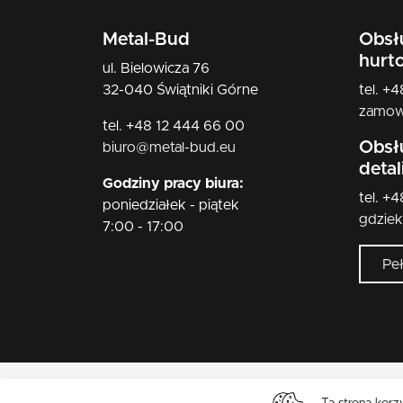
Metal-Bud
Obsł
hurt
ul. Bielowicza 76
32-040 Świątniki Górne
tel. +
zamow
tel. +48 12 444 66 00
Obsł
biuro@metal-bud.eu
deta
Godziny pracy biura:
tel. +
poniedziałek - piątek
gdzie
7:00 - 17:00
Pe
Ta strona korz