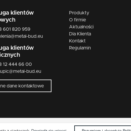
nikiel szczotkowany mat
uga klientów
Produkty
nikiel/satyna
owych
O firmie
Aktualności
patyna
48 601 820 959
Dla Klienta
ienia@metal-bud.eu
czarny
Kontakt
uga klientów
Regulamin
licznych
48 12 444 66 00
kupic@metal-bud.eu
łne dane kontaktowe
Copyright © 2026 Metal-Bud. Wszelkie przwa zastrzeżone.
ysta z ciasteczek.
Dowiedz się więcej
.
Rozumiem i akceptuję Poli