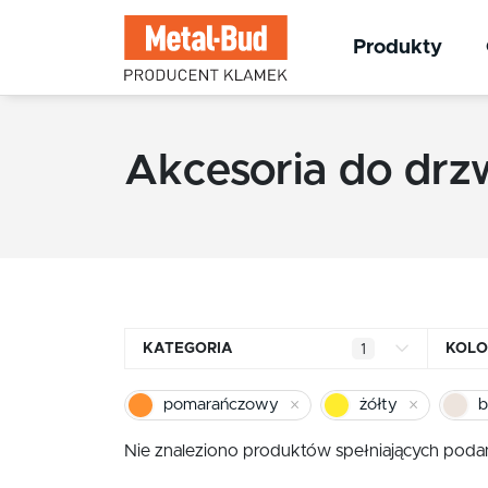
Produkty
Akcesoria do drz
KATEGORIA
KOLO
1
Klamki kwadratowe
pomarańczowy
żółty
b
Klamki okrągłe
Nie znaleziono produktów spełniających podan
Klamki INOX stal nierdzewna