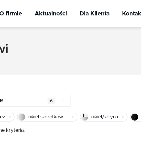
O firmie
Aktualności
Dla Klienta
Kontak
wi
R
6
mosiądz błyszczący
eż
nikiel szczotkowany
nikiel/satyna
chrom
e kryteria.