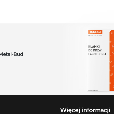
pomarańczowy
czerwony
żółty
zielony
biały
Metal-Bud
beż
brąz
grafit
chrom szczotkowany mat
nikiel szczotkowany
Więcej informacji