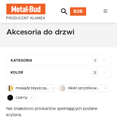
B2B
Akcesoria do drzwi
KATEGORIA
1
Klamki kwadratowe
KOLOR
3
Klamki okrągłe
mosiądz błyszczący
mosiądz błyszczący
nikiel szczotkowany mat
Klamki INOX stal nierdzewna
chrom
czarny
Klamki premium
pomarańczowy
Nie znaleziono produktów spełniających podane
Klamki z długim szyldem
kryteria.