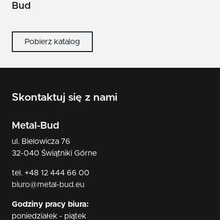
nikiel/satyna
Bud
patyna
Pobierz katalog
czarny
Skontaktuj się z nami
Metal-Bud
ul. Bielowicza 76
32-040 Świątniki Górne
tel. +48 12 444 66 00
biuro@metal-bud.eu
Godziny pracy biura:
poniedziałek - piątek