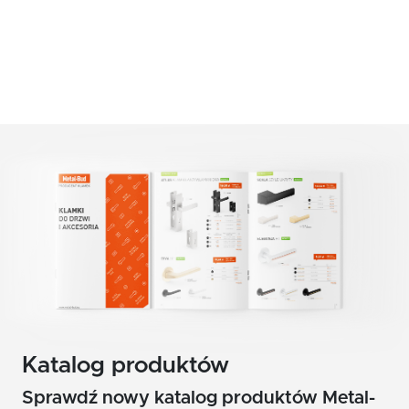
czerwony
Klamki zewnętrzne
żółty
Gałki
Antaby
zielony
Wkładki do zamków
biały
Akcesoria do drzwi
beż
brąz
grafit
chrom szczotkowany mat
nikiel szczotkowany
Katalog produktów
nikiel szczotkowany mat
Sprawdź nowy katalog produktów Metal-