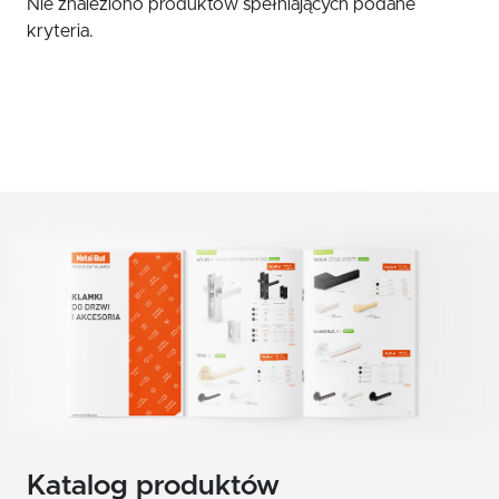
Nie znaleziono produktów spełniających podane
czerwony
Klamki zewnętrzne
kryteria.
żółty
Gałki
Antaby
zielony
Wkładki do zamków
biały
Akcesoria do drzwi
beż
brąz
grafit
chrom szczotkowany mat
nikiel szczotkowany
nikiel szczotkowany mat
Katalog produktów