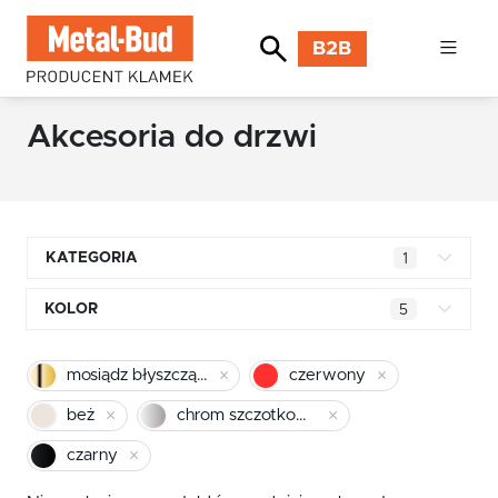
B2B
Akcesoria do drzwi
KATEGORIA
1
Klamki kwadratowe
KOLOR
5
Klamki okrągłe
mosiądz błyszczący
mosiądz błyszczący
czerwony
Klamki INOX stal nierdzewna
chrom
beż
chrom szczotkowany mat
Klamki premium
pomarańczowy
czarny
Klamki z długim szyldem