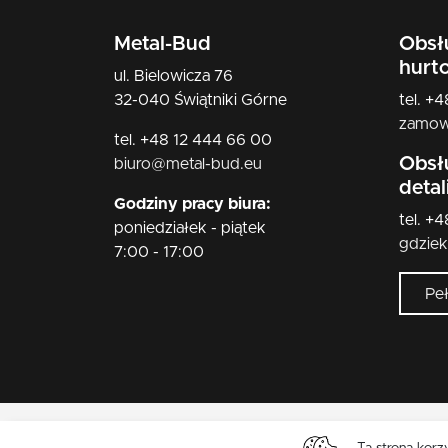
Metal-Bud
Obsł
hurt
ul. Bielowicza 76
32-040 Świątniki Górne
tel. +
zamow
tel. +48 12 444 66 00
Obsł
biuro@metal-bud.eu
deta
Godziny pracy biura:
tel. +
poniedziałek - piątek
gdzie
7:00 - 17:00
Pe
Ta strona korz