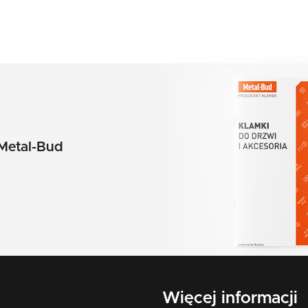
pomarańczowy
czerwony
żółty
zielony
biały
Metal-Bud
beż
brąz
grafit
chrom szczotkowany mat
nikiel szczotkowany
Więcej informacji