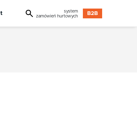
system
t
B2B
zamówień hurtowych