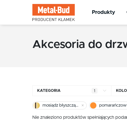
Produkty
Akcesoria do drz
KATEGORIA
KOLO
1
Klamki kwadratowe
mosiądz błyszczący
pomarańczow
Klamki okrągłe
Nie znaleziono produktów spełniających podan
Klamki INOX stal nierdzewna