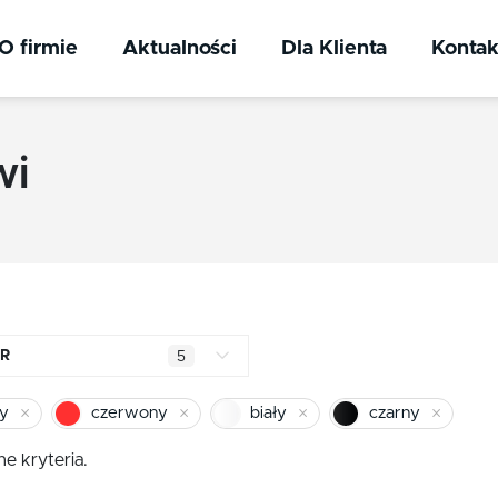
O firmie
Aktualności
Dla Klienta
Kontak
wi
R
5
mosiądz błyszczący
y
czerwony
biały
czarny
chrom
e kryteria.