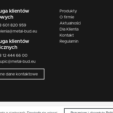
nikiel szczotkowany mat
uga klientów
Produkty
nikiel/satyna
owych
O firmie
Aktualności
patyna
48 601 820 959
Dla Klienta
ienia@metal-bud.eu
czarny
Kontakt
uga klientów
Regulamin
licznych
48 12 444 66 00
kupic@metal-bud.eu
łne dane kontaktowe
Copyright © 2026 Metal-Bud. Wszelkie przwa zastrzeżone.
ysta z ciasteczek.
Dowiedz się więcej
.
Rozumiem i akceptuję Poli