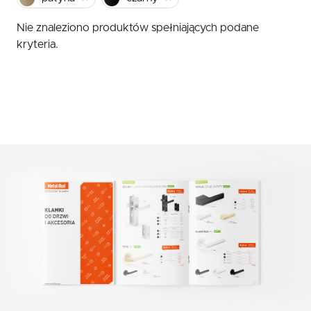
czerwony
Klamki zewnętrzne
Nie znaleziono produktów spełniających podane
żółty
Gałki
kryteria.
Antaby
zielony
Wkładki do zamków
biały
Akcesoria do drzwi
beż
brąz
grafit
chrom szczotkowany mat
nikiel szczotkowany
nikiel szczotkowany mat