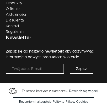
Produkty
O firmie
Aktualności
Dla Klienta
Kontakt
Regulamin
Newsletter
Zapisz się do naszego newslettera aby otrzymywać
informacje o nowych produktach w ofercie.
Zapisz
Ta strona korzysta z ciasteczek.
Dowiedz się więcej
.
Copyright © 2026 Metal-Bud. Wszelkie przwa
zastrzeżone.
Rozumiem i akceptuję Politykę Plików Cookies