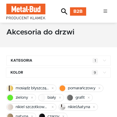
B2B
Akcesoria do drzwi
KATEGORIA
1
Klamki kwadratowe
KOLOR
9
Klamki okrągłe
mosiądz błyszczący
mosiądz błyszczący
pomarańczowy
Klamki INOX stal nierdzewna
chrom
zielony
biały
grafit
Klamki premium
pomarańczowy
nikiel szczotkowany mat
nikiel/satyna
Klamki z długim szyldem
patyna
czarny