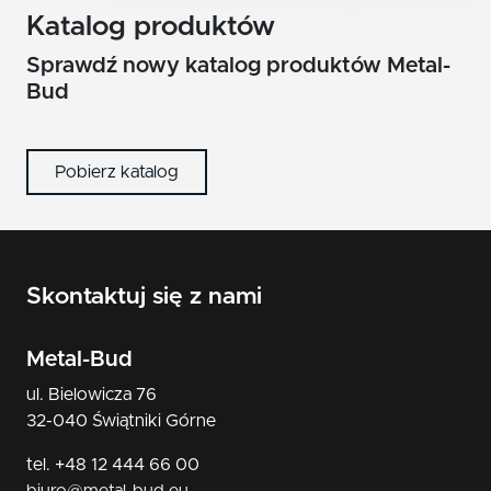
nikiel/satyna
Katalog produktów
patyna
Sprawdź nowy katalog produktów Metal-
Bud
czarny
Pobierz katalog
Skontaktuj się z nami
Metal-Bud
ul. Bielowicza 76
32-040 Świątniki Górne
tel. +48 12 444 66 00