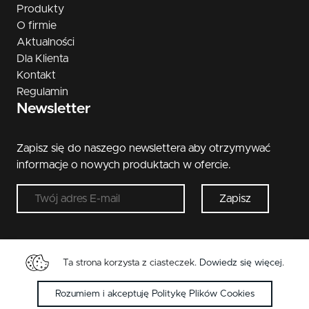
Produkty
O firmie
Aktualności
Dla Klienta
Kontakt
Regulamin
Newsletter
Zapisz się do naszego newslettera aby otrzymywać
informacje o nowych produktach w ofercie.
Zapisz
Ta strona korzysta z ciasteczek.
Dowiedz się więcej
.
Copyright © 2026 Metal-Bud. Wszelkie przwa
zastrzeżone.
Rozumiem i akceptuję Politykę Plików Cookies