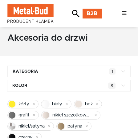
B2B
Akcesoria do drzwi
KATEGORIA
1
Klamki kwadratowe
KOLOR
8
Klamki okrągłe
mosiądz błyszczący
żółty
biały
beż
Klamki INOX stal nierdzewna
chrom
grafit
nikiel szczotkowany mat
Klamki premium
pomarańczowy
nikiel/satyna
patyna
Klamki z długim szyldem
czarny