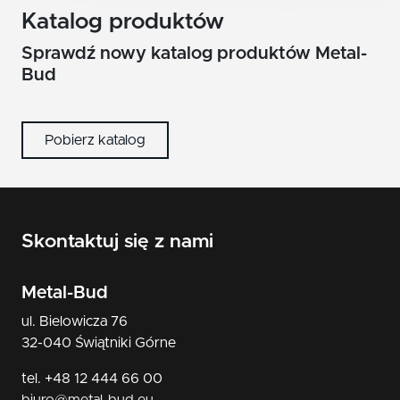
nikiel/satyna
Katalog produktów
patyna
Sprawdź nowy katalog produktów Metal-
Bud
czarny
Pobierz katalog
Skontaktuj się z nami
Metal-Bud
ul. Bielowicza 76
32-040 Świątniki Górne
tel. +48 12 444 66 00