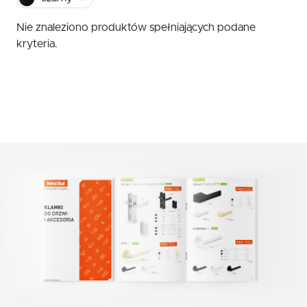
czerwony
Klamki zewnętrzne
Nie znaleziono produktów spełniających podane
żółty
Gałki
kryteria.
Antaby
zielony
Wkładki do zamków
biały
Akcesoria do drzwi
beż
brąz
grafit
chrom szczotkowany mat
nikiel szczotkowany
nikiel szczotkowany mat