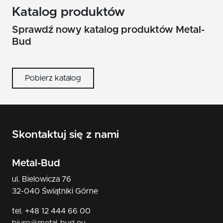
nikiel/satyna
Katalog produktów
patyna
Sprawdź nowy katalog produktów Metal-
Bud
czarny
Pobierz katalog
Skontaktuj się z nami
Metal-Bud
ul. Bielowicza 76
32-040 Świątniki Górne
tel. +48 12 444 66 00