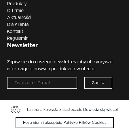
Produkty
O firmie
Aktualności
Dla Klienta
Kontakt
Regulamin
Newsletter
Zapisz się do naszego newslettera aby otrzymywać
informacje o nowych produktach w ofercie.
Zapisz
Ta strona korzysta z ciasteczek.
Dowiedz się więcej
.
Copyright © 2026 Metal-Bud. Wszelkie przwa
zastrzeżone.
Rozumiem i akceptuję Politykę Plików Cookies