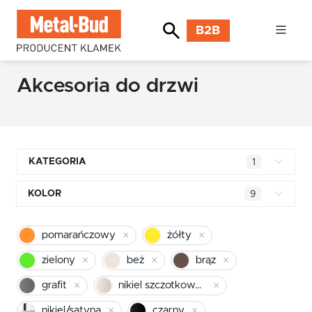
B2B
Akcesoria do drzwi
KATEGORIA
1
Klamki kwadratowe
KOLOR
9
Klamki okrągłe
mosiądz błyszczący
pomarańczowy
żółty
Klamki INOX stal nierdzewna
chrom
zielony
beż
brąz
Klamki premium
pomarańczowy
grafit
nikiel szczotkowany mat
Klamki z długim szyldem
nikiel/satyna
czarny