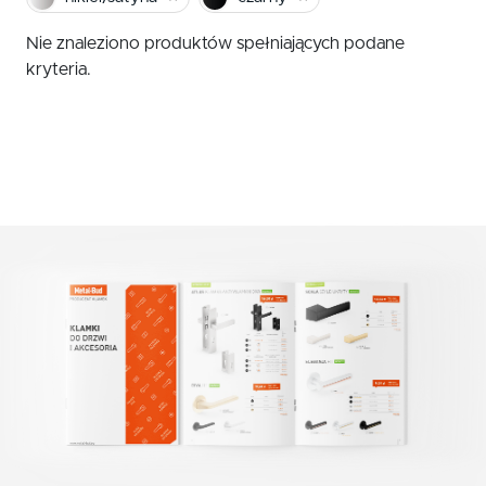
czerwony
Klamki zewnętrzne
Nie znaleziono produktów spełniających podane
żółty
Gałki
kryteria.
Antaby
zielony
Wkładki do zamków
biały
Akcesoria do drzwi
beż
brąz
grafit
chrom szczotkowany mat
nikiel szczotkowany
nikiel szczotkowany mat