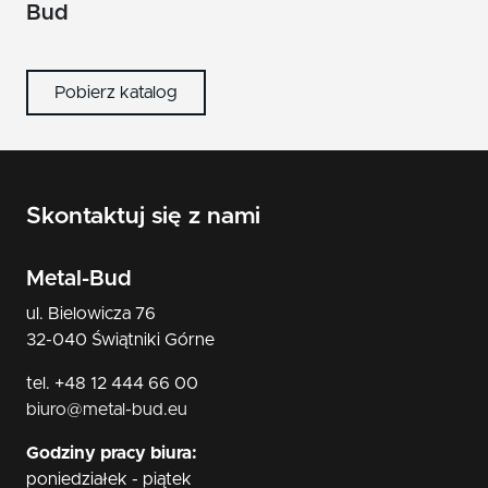
nikiel/satyna
Bud
patyna
Pobierz katalog
czarny
Skontaktuj się z nami
Metal-Bud
ul. Bielowicza 76
32-040 Świątniki Górne
tel. +48 12 444 66 00
biuro@metal-bud.eu
Godziny pracy biura:
poniedziałek - piątek