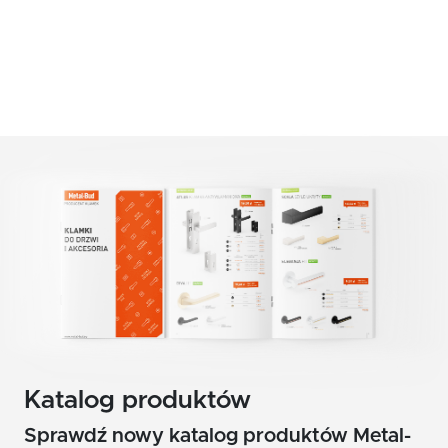
czerwony
Klamki zewnętrzne
żółty
Gałki
Antaby
zielony
Wkładki do zamków
biały
Akcesoria do drzwi
beż
brąz
grafit
chrom szczotkowany mat
nikiel szczotkowany
Katalog produktów
nikiel szczotkowany mat
Sprawdź nowy katalog produktów Metal-