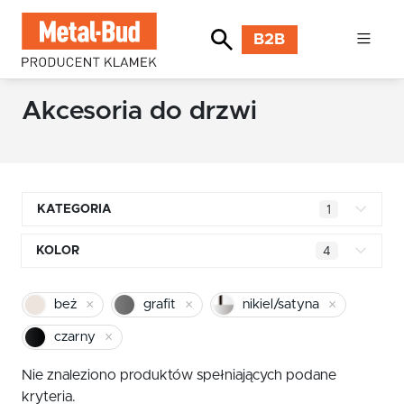
B2B
Akcesoria do drzwi
KATEGORIA
1
Klamki kwadratowe
KOLOR
4
Klamki okrągłe
mosiądz błyszczący
beż
grafit
nikiel/satyna
Klamki INOX stal nierdzewna
chrom
czarny
Klamki premium
pomarańczowy
Nie znaleziono produktów spełniających podane
Klamki z długim szyldem
kryteria.