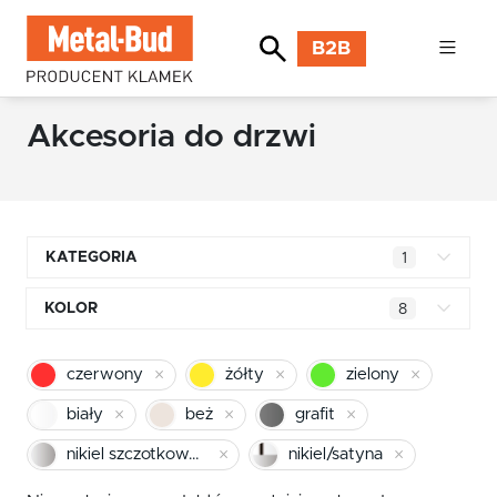
B2B
Akcesoria do drzwi
KATEGORIA
1
Klamki kwadratowe
KOLOR
8
Klamki okrągłe
mosiądz błyszczący
czerwony
żółty
zielony
Klamki INOX stal nierdzewna
chrom
biały
beż
grafit
Klamki premium
pomarańczowy
nikiel szczotkowany
nikiel/satyna
Klamki z długim szyldem