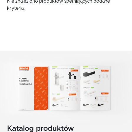
Nie znaleziono produktów spełniających podane
czerwony
Klamki zewnętrzne
kryteria.
żółty
Gałki
Antaby
zielony
Wkładki do zamków
biały
Akcesoria do drzwi
beż
brąz
grafit
chrom szczotkowany mat
nikiel szczotkowany
nikiel szczotkowany mat
Katalog produktów