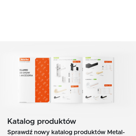
czerwony
Klamki zewnętrzne
żółty
Gałki
Antaby
zielony
Wkładki do zamków
biały
Akcesoria do drzwi
beż
brąz
grafit
chrom szczotkowany mat
nikiel szczotkowany
Katalog produktów
nikiel szczotkowany mat
Sprawdź nowy katalog produktów Metal-