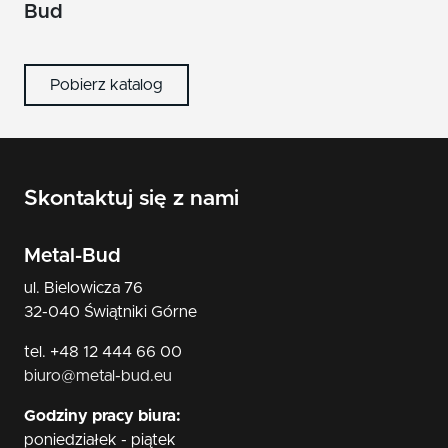
nikiel/satyna
Bud
patyna
Pobierz katalog
czarny
Skontaktuj się z nami
Metal-Bud
ul. Bielowicza 76
32-040 Świątniki Górne
tel. +48 12 444 66 00
biuro@metal-bud.eu
Godziny pracy biura:
poniedziałek - piątek