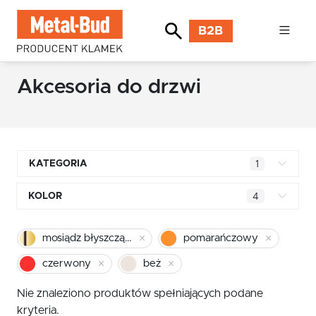
B2B
Akcesoria do drzwi
KATEGORIA
1
Klamki kwadratowe
KOLOR
4
Klamki okrągłe
mosiądz błyszczący
mosiądz błyszczący
pomarańczowy
Klamki INOX stal nierdzewna
chrom
czerwony
beż
Klamki premium
pomarańczowy
Nie znaleziono produktów spełniających podane
Klamki z długim szyldem
kryteria.