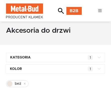
B2B
Akcesoria do drzwi
KATEGORIA
1
Klamki kwadratowe
KOLOR
1
Klamki okrągłe
mosiądz błyszczący
beż
Klamki INOX stal nierdzewna
chrom
Klamki premium
pomarańczowy
Klamki z długim szyldem