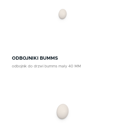
czerwony
Klamki zewnętrzne
żółty
Gałki
Antaby
zielony
Wkładki do zamków
biały
Akcesoria do drzwi
beż
ODBOJNIKI BUMMS
odbojnik do drzwi bumms mały 40 MM
brąz
grafit
chrom szczotkowany mat
nikiel szczotkowany
nikiel szczotkowany mat