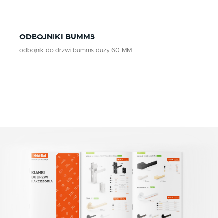
nikiel/satyna
patyna
ODBOJNIKI BUMMS
czarny
odbojnik do drzwi bumms duży 60 MM