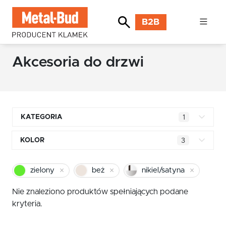
B2B
Akcesoria do drzwi
KATEGORIA
1
Klamki kwadratowe
KOLOR
3
Klamki okrągłe
mosiądz błyszczący
zielony
beż
nikiel/satyna
Klamki INOX stal nierdzewna
chrom
Nie znaleziono produktów spełniających podane
Klamki premium
kryteria.
pomarańczowy
Klamki z długim szyldem