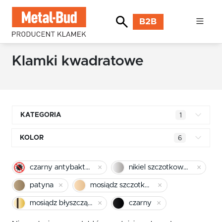
B2B
Klamki kwadratowe
KATEGORIA
1
Klamki kwadratowe
KOLOR
6
Klamki okrągłe
czarny antybakteryjny
czarny antybakteryjny
nikiel szczotkowany
Klamki INOX stal nierdzewna
nikiel szczotkowany
patyna
mosiądz szczotkowany
Klamki premium
biały
mosiądz błyszczący
czarny
Klamki z długim szyldem