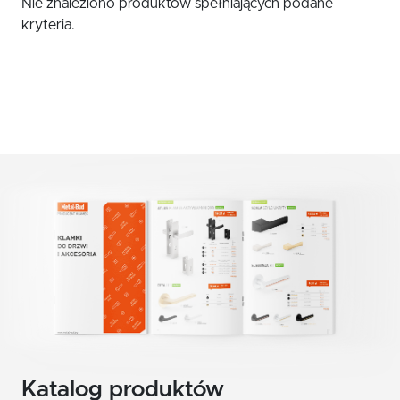
Nie znaleziono produktów spełniających podane
grafit/chrom
Klamki zewnętrzne
kryteria.
nikiel/satyna
Gałki
Antaby
srebro satynowane
Wkładki do zamków
patyna
Akcesoria do drzwi
mosiądz szczotkowany
nikiel szczotkowany mat
mosiądz błyszczący
czarny
nikiel satyna velvet
chrom
Katalog produktów