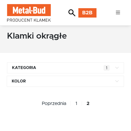
B2B
Klamki okrągłe
KATEGORIA
1
Klamki kwadratowe
KOLOR
Klamki okrągłe
czarny
Klamki INOX stal nierdzewna
Poprzednia
1
2
nikiel szczotkowany
Klamki premium
chrom
Klamki z długim szyldem