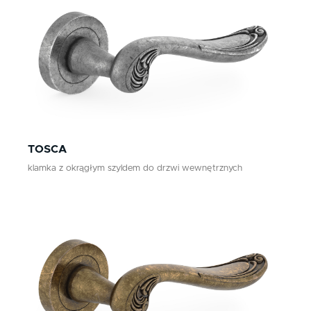
patyna
Klamki zewnętrzne
chrom/satyna
Gałki
Antaby
nikiel antyczny
Wkładki do zamków
patyna antyczna
Akcesoria do drzwi
TOSCA
klamka z okrągłym szyldem do drzwi wewnętrznych