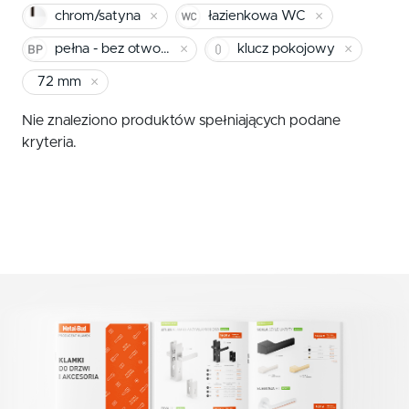
chrom/satyna
wkładka
Klamki zewnętrzne
chrom/satyna
łazienkowa WC
nikiel/satyna
klucz pokojowy
pełna - bez otworu
klucz pokojowy
Gałki
72 mm
Antaby
patyna
Nie znaleziono produktów spełniających podane
Wkładki do zamków
kryteria.
Akcesoria do drzwi