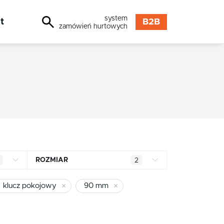
system
t
B2B
zamówień hurtowych
ROZMIAR
2
90 mm
klucz pokojowy
90 mm
72 mm