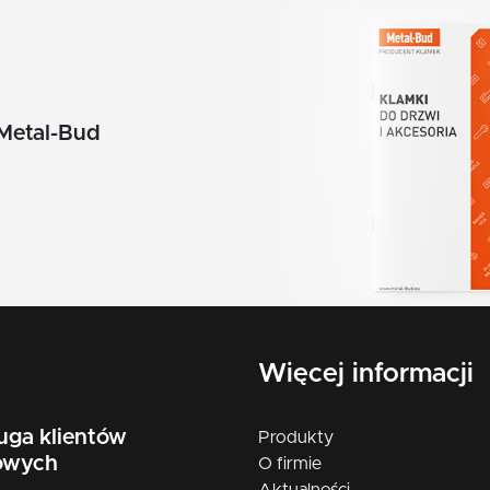
Metal-Bud
Więcej informacji
uga klientów
Produkty
owych
O firmie