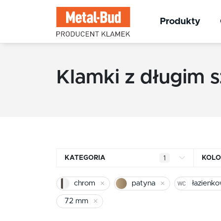
Produkty
Klamki z długim 
KATEGORIA
KOLO
1
Klamki kwadratowe
chrom
patyna
łazienk
Klamki okrągłe
72 mm
Klamki INOX stal nierdzewna