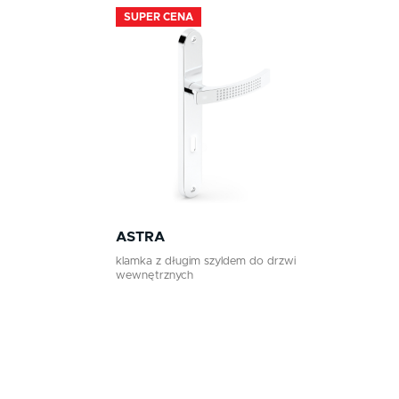
SUPER CENA
Klamki premium
Klamki z długim szyldem
Klamki zewnętrzne
Gałki
Antaby
Wkładki do zamków
Akcesoria do drzwi
ASTRA
klamka z długim szyldem do drzwi
wewnętrznych