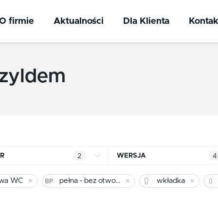
O firmie
Aktualności
Dla Klienta
Kontak
szyldem
R
WERSJA
2
4
nikiel szczotkowany
łazienkowa WC
owa WC
pełna - bez otworu
wkładka
chrom
pełna - bez otworu