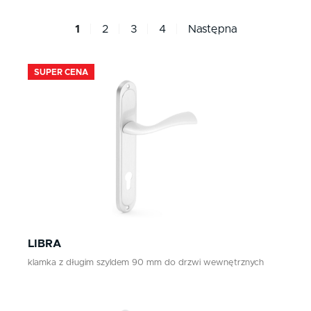
chrom/satyna
wkładka
Klamki zewnętrzne
1
2
3
4
Następna
nikiel/satyna
klucz pokojowy
Gałki
Antaby
patyna
SUPER CENA
Wkładki do zamków
Akcesoria do drzwi
LIBRA
klamka z długim szyldem 90 mm do drzwi wewnętrznych