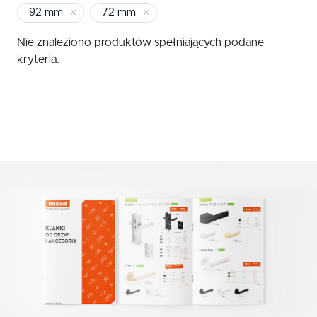
klucz pokojowy
Klamki zewnętrzne
92 mm
72 mm
72 mm
wkładka
Gałki
Nie znaleziono produktów spełniających podane
kryteria.
Antaby
Wkładki do zamków
Akcesoria do drzwi