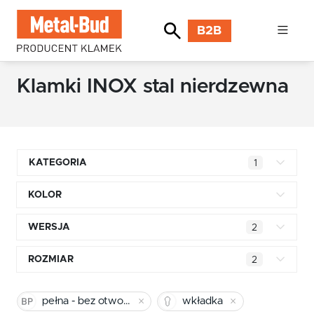
B2B
Klamki INOX stal nierdzewna
KATEGORIA
1
Klamki kwadratowe
KOLOR
Klamki okrągłe
biały
WERSJA
2
Klamki INOX stal nierdzewna
czarny
łazienkowa WC
ROZMIAR
2
Klamki premium
90 mm
stal nierdzewna INOX
pełna - bez otworu
Klamki z długim szyldem
pełna - bez otworu
wkładka
92 mm