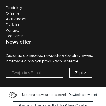
Produkty
O firmie
Aktualności
Dla Klienta
Kontakt
Regulamin
Newsletter
Zapisz się do naszego newslettera aby otrzymywać
informacje o nowych produktach w ofercie.
Zapisz
Ta strona korzysta z ciasteczek.
Dowiedz się więcej
.
Copyright © 2026 Metal-Bud. Wszelkie przwa
zastrzeżone.
Rozumiem i akceptuję Politykę Plików Cookies