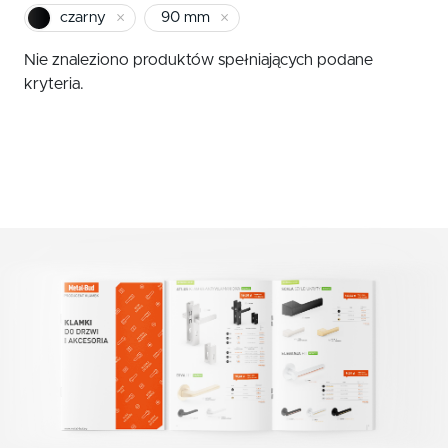
czarny
Klamki zewnętrzne
czarny
90 mm
72 mm
Gałki
Nie znaleziono produktów spełniających podane
kryteria.
Antaby
Wkładki do zamków
Akcesoria do drzwi