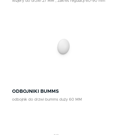
wizjery do drzwi 27 MM , zakres regulacji 60-90 mm
ODBOJNIKI BUMMS
odbojnik do drzwi bumms duży 60 MM