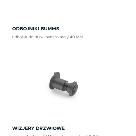
nikiel/satyna
patyna
ODBOJNIKI BUMMS
czarny
odbojnik do drzwi bumms mały 40 MM
WIZJERY DRZWIOWE