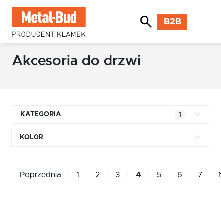
B2B
Akcesoria do drzwi
KATEGORIA
1
Klamki kwadratowe
KOLOR
Klamki okrągłe
mosiądz błyszczący
Klamki INOX stal nierdzewna
Poprzednia
1
2
3
4
5
6
7
chrom
Klamki premium
pomarańczowy
Klamki z długim szyldem