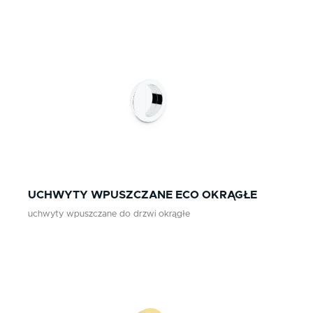
UCHWYTY WPUSZCZANE ECO OKRĄGŁE
uchwyty wpuszczane do drzwi okrągłe