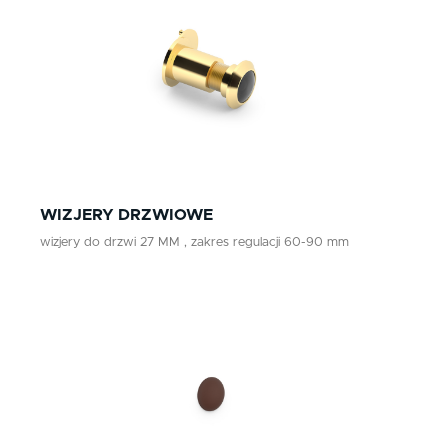
czerwony
Klamki zewnętrzne
żółty
Gałki
Antaby
zielony
Wkładki do zamków
biały
Akcesoria do drzwi
beż
WIZJERY DRZWIOWE
brąz
wizjery do drzwi 27 MM , zakres regulacji 60-90 mm
grafit
chrom szczotkowany mat
nikiel szczotkowany
nikiel szczotkowany mat