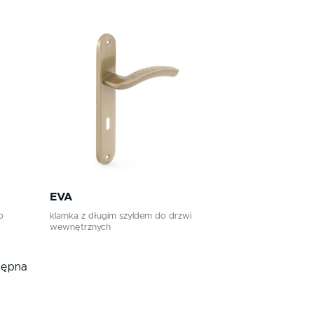
EVA
o
klamka z długim szyldem do drzwi
wewnętrznych
tępna