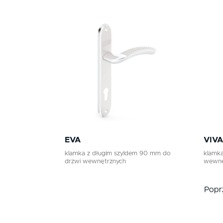
EVA
VIVA
klamka z długim szyldem 90 mm do
klamka
drzwi wewnętrznych
wewnę
Popr