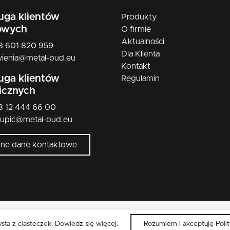
uga klientów
Produkty
owych
O firmie
Aktualności
48 601 820 959
Dla Klienta
ienia@metal-bud.eu
Kontakt
uga klientów
Regulamin
licznych
48 12 444 66 00
kupic@metal-bud.eu
łne dane kontaktowe
Copyright © 2026 Metal-Bud. Wszelkie przwa zastrzeżone.
ysta z ciasteczek.
Dowiedz się więcej
.
Rozumiem i akceptuję Poli