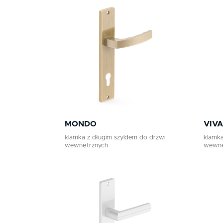
Klamki premium
Klamki z długim szyldem
Klamki zewnętrzne
Gałki
Antaby
Wkładki do zamków
MONDO
VIVA
Akcesoria do drzwi
klamka z długim szyldem do drzwi
klamka
wewnętrznych
wewnę