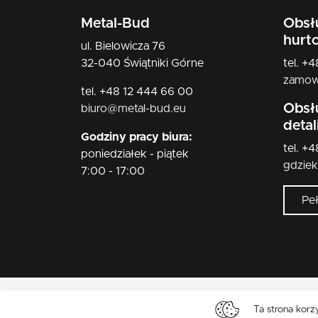
Metal-Bud
Obsł
hurt
ul. Bielowicza 76
32-040 Świątniki Górne
tel. +
zamow
tel. +48 12 444 66 00
Obsł
biuro@metal-bud.eu
deta
Godziny pracy biura:
tel. +
poniedziałek - piątek
gdzie
7:00 - 17:00
Pe
Ta strona korz