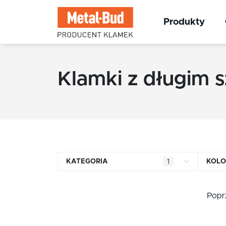
Produkty
Klamki z długim 
KATEGORIA
KOLO
1
Klamki kwadratowe
Popr
Klamki okrągłe
Klamki INOX stal nierdzewna