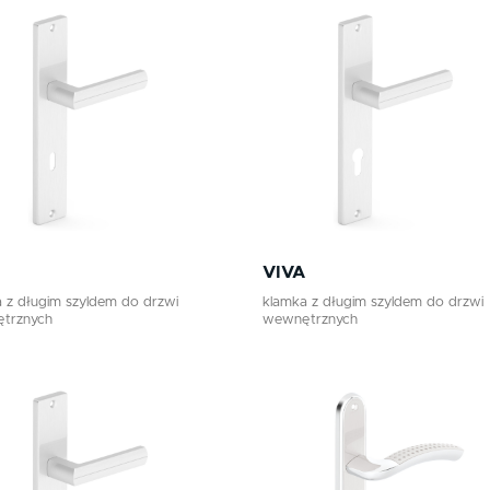
czarny
wkładka
chrom/satyna
klucz pokojowy
nikiel/satyna
patyna
VIVA
 z długim szyldem do drzwi
klamka z długim szyldem do drzwi
trznych
wewnętrznych