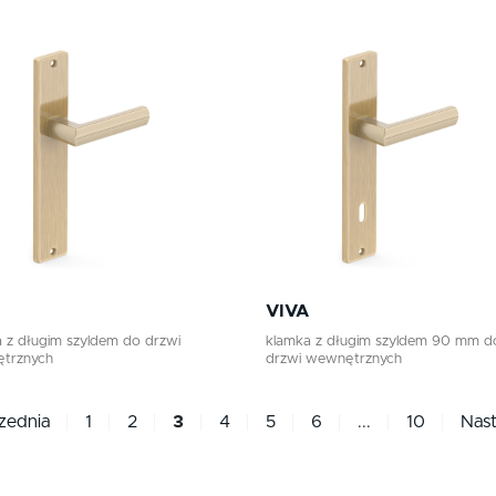
VIVA
 z długim szyldem do drzwi
klamka z długim szyldem 90 mm d
trznych
drzwi wewnętrznych
zednia
1
2
3
4
5
6
...
10
Nas