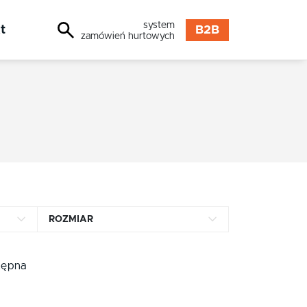
system
t
B2B
zamówień hurtowych
ROZMIAR
90 mm
tępna
72 mm