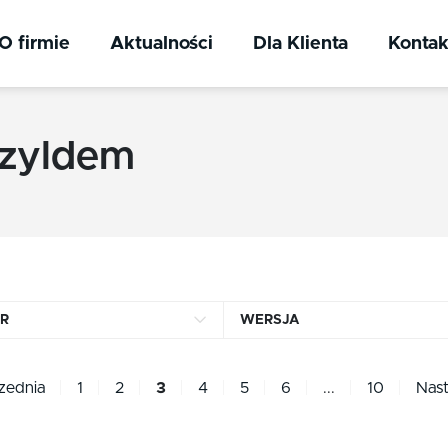
O firmie
Aktualności
Dla Klienta
Kontak
szyldem
R
WERSJA
nikiel szczotkowany
łazienkowa WC
zednia
1
2
3
4
5
6
...
10
Nas
chrom
pełna - bez otworu